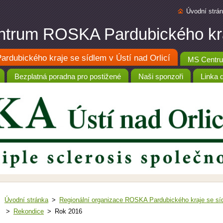
Úvodní strá
trum ROSKA Pardubického kr
rdubického kraje se sídlem v Ústí nad Orlicí
MS Centru
Bezplatná poradna pro postižené
Naši sponzoři
Linka 
Úvodní stránka
>
Regionální organizace ROSKA Pardubického kraje se síd
>
Rekondice
>
Rok 2016