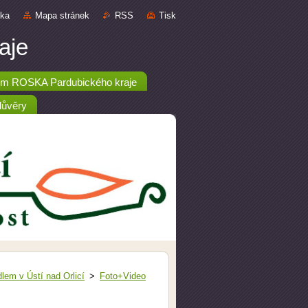
nka
Mapa stránek
RSS
Tisk
aje
m ROSKA Pardubického kraje
důvěry
lem v Ústí nad Orlicí
>
Foto+Video