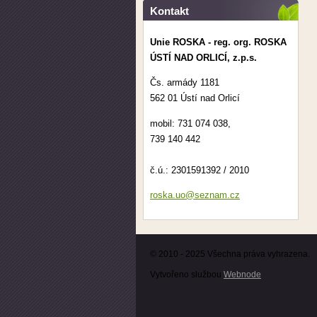
Kontakt
Unie ROSKA - reg. org. ROSKA
ÚSTÍ NAD ORLICÍ, z.p.s.
Čs. armády 1181
562 01 Ústí nad Orlicí
mobil: 731 074 038,
739 140 442
č.ú.: 2301591392 / 2010
roska.uo
@seznam.
cz
© 2010 - 2025 Všechna práva vyhrazena.
Vytvořeno službou
Webnode