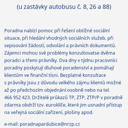
(u zastávky autobusu č. 8, 26 a 88)
Poradna nabízí pomoc při řešení obtížné sociální
situace, při hledání vhodných sociálních služeb, při
sepisování žádostí, odvolání a právních dokumentů.
Zájemci mohou své problémy konzultovat
se dvěma
poradci a třemi právníky. Dva dny v týdnu pracovníci
poradny poskytují dluhové poradenství
a pomáhají
klientům ve finanční tísni. Bezplatné konzultace
s právníky jsou z důvodu velkého
zájmu klientů možné
až po předchozím objednání osobně nebo na tel.
466 952 423. Držitelé průkazů TP, ZTP, ZTP/P v poradně
zdarma obdrží tzv. euroklíče, které jim usnadní přístup
na veřejná sociální
zařízení, plošiny apod.
e-mail: poradnapardubice@nrzp.cz