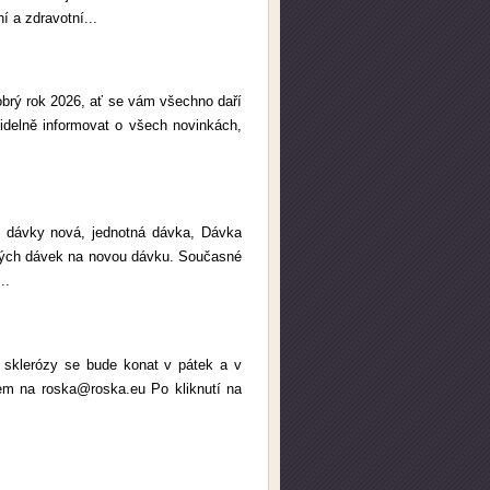
í a zdravotní...
obrý rok 2026, ať se vám všechno daří
idelně informovat o všech novinkách,
lní dávky nová, jednotná dávka, Dávka
sných dávek na novou dávku. Současné
..
 sklerózy se bude konat v pátek a v
lem na roska@roska.eu Po kliknutí na