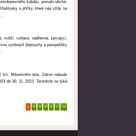
estrobarevného kabátu, pomalu utichá.
Vlaštovky a jiřičky, které nás vždy na
..
, svěží, voňavá, nádherná, zpívající,
arvou vyobrazil blatouchy a pampelišky
..
 tzv. Milostivého léta. Zákon nabude
2023 do 30. 11. 2023. Tentokrát se týká
1
2
3
4
5
>
>>