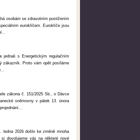
máhá osobám se zdravotním postižením
speciálním euroklíčem. Euroklíče jsou
...
e jednali s Energetickým regulačním
žený zákazník. Proto vám opět posíláme
...
ovele zákona č. 151/2025 Sb., o Dávce
slanecké sněmovny v pátek 13. února
projednání...
d 1. ledna 2026 došlo ke změně mnoha
 si dovolujeme vás na některé nové