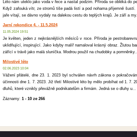
Léto nám uteklo jako voda v řece a nastal podzim. Příroda se obléká do p
Když zafouká vítr, ze stromů tiše padá listí a pod nohama příjemně šustí. 
jaře vítají, se dávno vydaly na dalekou cestu do teplých krajů. Je září a my.
Jarní rekondice 4. - 11.5.2024
11.05.2024 19:51
Je květen, jeden z nejkrásnějších měsíců v roce. Příroda je pestrobarevná
uklidňující, inspirující. Jako kdyby malíř namaloval krásný obraz. Žlutou b
zářící v trávě jako malá sluníčka. Modrou použil na chudobky a pomněnky..
Milostivé léto
02.06.2023 10:04
Vážení přátelé, dne 23. 1. 2023 byl schválen návrh zákona o pokračování
účinnosti dne 1. 7. 2023. Již třetí Milostivé léto by mělo probíhat od 1. 7. 
dluhů, které vznikly převážně podnikatelům a firmám. Jedná se o dluhy u...
Záznamy:
1 - 10 ze 266