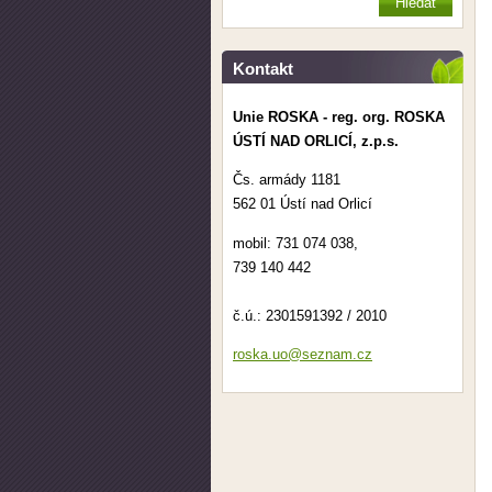
Kontakt
Unie ROSKA - reg. org. ROSKA
ÚSTÍ NAD ORLICÍ, z.p.s.
Čs. armády 1181
562 01 Ústí nad Orlicí
mobil: 731 074 038,
739 140 442
č.ú.: 2301591392 / 2010
roska.uo
@seznam.
cz