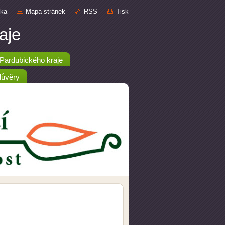
nka
Mapa stránek
RSS
Tisk
aje
ardubického kraje
důvěry