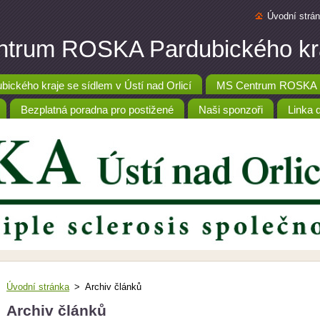
Úvodní strá
trum ROSKA Pardubického kr
ckého kraje se sídlem v Ústí nad Orlicí
MS Centrum ROSKA P
Bezplatná poradna pro postižené
Naši sponzoři
Linka 
Úvodní stránka
>
Archiv článků
Archiv článků