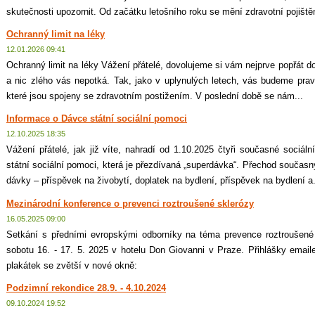
skutečnosti upozornit. Od začátku letošního roku se mění zdravotní pojištěn
Ochranný limit na léky
12.01.2026 09:41
Ochranný limit na léky Vážení přátelé, dovolujeme si vám nejprve popřát d
a nic zlého vás nepotká. Tak, jako v uplynulých letech, vás budeme prav
které jsou spojeny se zdravotním postižením. V poslední době se nám...
Informace o Dávce státní sociální pomoci
12.10.2025 18:35
Vážení přátelé, jak již víte, nahradí od 1.10.2025 čtyři současné sociá
státní sociální pomoci, která je přezdívaná „superdávka“. Přechod souča
dávky – příspěvek na živobytí, doplatek na bydlení, příspěvek na bydlení a.
Mezinárodní konference o prevenci roztroušené sklerózy
16.05.2025 09:00
Setkání s předními evropskými odborníky na téma prevence roztroušené
sobotu 16. - 17. 5. 2025 v hotelu Don Giovanni v Praze. Přihlášky emai
plakátek se zvětší v nové okně:
Podzimní rekondice 28.9. - 4.10.2024
09.10.2024 19:52