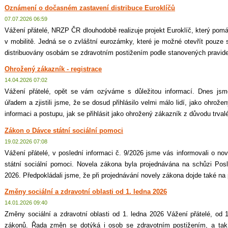
Oznámení o dočasném zastavení distribuce Euroklíčů
07.07.2026 06:59
Vážení přátelé, NRZP ČR dlouhodobě realizuje projekt Euroklíč, který po
v mobilitě. Jedná se o zvláštní eurozámky, které je možné otevřít pouze 
distribuovány osobám se zdravotním postižením podle stanovených pravidel
Ohrožený zákazník - registrace
14.04.2026 07:02
Vážení přátelé, opět se vám ozýváme s důležitou informací. Dnes jsm
úřadem a zjistili jsme, že se dosud přihlásilo velmi málo lidí, jako ohro
informaci a postupu, jak se přihlásit jako ohrožený zákazník z důvodu trvalé
Zákon o Dávce státní sociální pomoci
19.02.2026 07:08
Vážení přátelé, v poslední informaci č. 9/2026 jsme vás informovali o n
státní sociální pomoci. Novela zákona byla projednávána na schůzi Po
2026. Předpokládali jsme, že při projednávání novely zákona dojde také na 
Změny sociální a zdravotní oblasti od 1. ledna 2026
14.01.2026 09:40
Změny sociální a zdravotní oblasti od 1. ledna 2026 Vážení přátelé, o
zákonů. Řada změn se dotýká i osob se zdravotním postižením, a tak