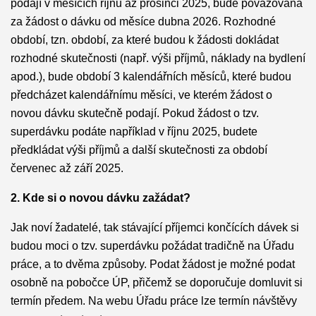
podají v měsících říjnu až prosinci 2025, bude považovaná
za žádost o dávku od měsíce dubna 2026. Rozhodné
období, tzn. období, za které budou k žádosti dokládat
rozhodné skutečnosti (např. výši příjmů, náklady na bydlení
apod.), bude období 3 kalendářních měsíců, které budou
předcházet kalendářnímu měsíci, ve kterém žádost o
novou dávku skutečně podají. Pokud žádost o tzv.
superdávku podáte například v říjnu 2025, budete
předkládat výši příjmů a další skutečnosti za období
červenec až září 2025.
2. Kde si o novou dávku zažádat?
Jak noví žadatelé, tak stávající příjemci končících dávek si
budou moci o tzv. superdávku požádat tradičně na Úřadu
práce, a to dvěma způsoby. Podat žádost je možné podat
osobně na pobočce ÚP, přičemž se doporučuje domluvit si
termín předem. Na webu Úřadu práce lze termín návštěvy