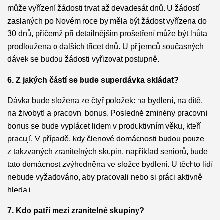
může vyřízení žádosti trvat až devadesát dnů. U žádostí
zaslaných po Novém roce by měla být žádost vyřízena do
30 dnů, přičemž při detailnějším prošetření může být lhůta
prodloužena o dalších třicet dnů. U příjemců současných
dávek se budou žádosti vyřizovat postupně.
6. Z jakých částí se bude superdávka skládat?
Dávka bude složena ze čtyř položek: na bydlení, na dítě,
na živobytí a pracovní bonus. Posledně zmíněný pracovní
bonus se bude vyplácet lidem v produktivním věku, kteří
pracují. V případě, kdy členové domácnosti budou pouze
z takzvaných zranitelných skupin, například seniorů, bude
tato domácnost zvýhodněna ve složce bydlení. U těchto lidí
nebude vyžadováno, aby pracovali nebo si práci aktivně
hledali.
7. Kdo patří mezi zranitelné skupiny?