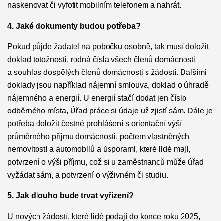
naskenovat či vyfotit mobilním telefonem a nahrát.
4. Jaké dokumenty budou potřeba?
Pokud půjde žadatel na pobočku osobně, tak musí doložit
doklad totožnosti, rodná čísla všech členů domácnosti
a souhlas dospělých členů domácnosti s žádostí. Dalšími
doklady jsou například nájemní smlouva, doklad o úhradě
nájemného a energií. U energií stačí dodat jen číslo
odběrného místa, Úřad práce si údaje už zjistí sám. Dále je
potřeba doložit čestné prohlášení s orientační výší
průměrného příjmu domácnosti, počtem vlastněných
nemovitostí a automobilů a úsporami, které lidé mají,
potvrzení o výši příjmu, což si u zaměstnanců může úřad
vyžádat sám, a potvrzení o výživném či studiu.
5. Jak dlouho bude trvat vyřízení?
U nových žádostí, které lidé podají do konce roku 2025,