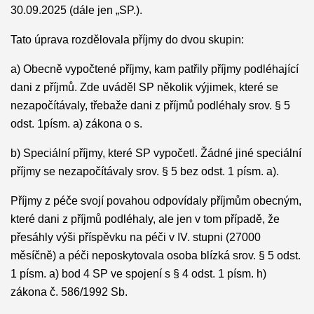
30.09.2025 (dále jen „SP.).
Tato úprava rozdělovala příjmy do dvou skupin:
a) Obecně vypočtené příjmy, kam patřily příjmy podléhající
dani z příjmů. Zde uváděl SP několik výjimek, které se
nezapočítávaly, třebaže dani z příjmů podléhaly srov. § 5
odst. 1písm. a) zákona o s.
b) Speciální příjmy, které SP vypočetl. Žádné jiné speciální
příjmy se nezapočítávaly srov. § 5 bez odst. 1 písm. a).
Příjmy z péče svojí povahou odpovídaly příjmům obecným,
které dani z příjmů podléhaly, ale jen v tom případě, že
přesáhly výši příspěvku na péči v IV. stupni (27000
měsíčně) a péči neposkytovala osoba blízká srov. § 5 odst.
1 písm. a) bod 4 SP ve spojení s § 4 odst. 1 písm. h)
zákona č. 586/1992 Sb.