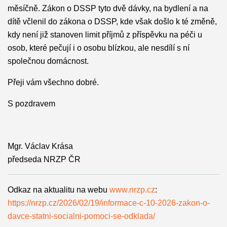
měsíčně. Zákon o DSSP tyto dvě dávky, na bydlení a na
dítě včlenil do zákona o DSSP, kde však došlo k té změně,
kdy není již stanoven limit příjmů z příspěvku na péči u
osob, které pečují i o osobu blízkou, ale nesdílí s ní
společnou domácnost.
Přeji vám všechno dobré.
S pozdravem
Mgr. Václav Krása
předseda NRZP ČR
Odkaz na aktualitu na webu
www.nrzp.cz
:
https://nrzp.cz/2026/02/19/informace-c-10-2026-zakon-o-
davce-statni-socialni-pomoci-se-odklada/