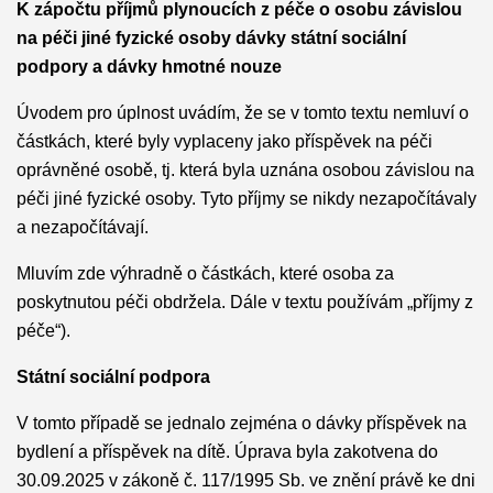
K zápočtu příjmů plynoucích z péče o osobu závislou
na péči jiné fyzické osoby dávky státní sociální
podpory a dávky hmotné nouze
Úvodem pro úplnost uvádím, že se v tomto textu nemluví o
částkách, které byly vyplaceny jako příspěvek na péči
oprávněné osobě, tj. která byla uznána osobou závislou na
péči jiné fyzické osoby. Tyto příjmy se nikdy nezapočítávaly
a nezapočítávají.
Mluvím zde výhradně o částkách, které osoba za
poskytnutou péči obdržela. Dále v textu používám „příjmy z
péče“).
Státní sociální podpora
V tomto případě se jednalo zejména o dávky příspěvek na
bydlení a příspěvek na dítě. Úprava byla zakotvena do
30.09.2025 v zákoně č. 117/1995 Sb. ve znění právě ke dni