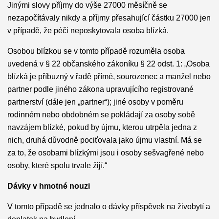
Jinými slovy příjmy do výše 27000 měsíčně se
nezapočítávaly nikdy a příjmy přesahující částku 27000 jen
v případě, že péči neposkytovala osoba blízká.
Osobou blízkou se v tomto případě rozuměla osoba
uvedená v § 22 občanského zákoníku § 22 odst. 1: „Osoba
blízká je příbuzný v řadě přímé, sourozenec a manžel nebo
partner podle jiného zákona upravujícího registrované
partnerství (dále jen „partner“); jiné osoby v poměru
rodinném nebo obdobném se pokládají za osoby sobě
navzájem blízké, pokud by újmu, kterou utrpěla jedna z
nich, druhá důvodně pociťovala jako újmu vlastní. Má se
za to, že osobami blízkými jsou i osoby sešvagřené nebo
osoby, které spolu trvale žijí.“
Dávky v hmotné nouzi
V tomto případě se jednalo o dávky příspěvek na živobytí a