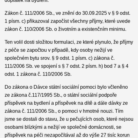
doplatek na bydlení.
Zákon č. 111/2006 Sb., ve znění do 30.09.2025 v § 9 odst.
1 písm. c) přikazoval započíst všechny příjmy, které uvede
zákon č. 110/2006 Sb. o životním a existenčním minimu.
Ten volil dosti složitou formulaci, ze které plynulo, že příjmy
z péče se započtou v případě, kdy osoby nežijí ve
společném bytu srov. § 9 odst. 1 písm. c) zákona č.
111/2006 Sb. ve spojení s § 7 odst. 2 písm. h) bod 7 a § 4
odst. 1 zákona č. 110/2006 Sb.
Do zákona o Dávce státní sociální pomoci bylo včleněno
ze zákona č.117/1995 Sb., o státní sociální podpoře
příspěvek na bydlení a příspěvek na dítě a dále dávky ze
zákona č. 111/2006 Sb., o pomoci v hmotné nouzi. Tím
jsme se dostali do stavu, že u pečujících osob, které nejsou
osobami blízkými a nežijí ve společné domácnosti, se
příspěvek na péči nezapočítával až do výše 27 tisíc korun