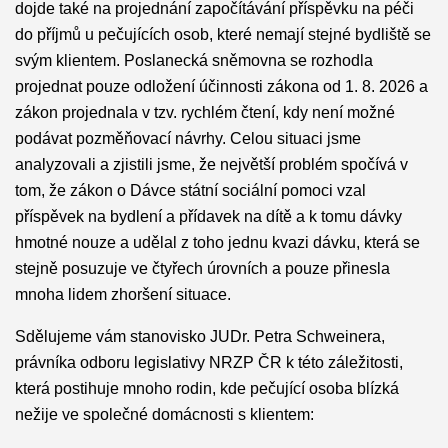
dojde také na projednání započítávání příspěvku na péči
do příjmů u pečujících osob, které nemají stejné bydliště se
svým klientem. Poslanecká sněmovna se rozhodla
projednat pouze odložení účinnosti zákona od 1. 8. 2026 a
zákon projednala v tzv. rychlém čtení, kdy není možné
podávat pozměňovací návrhy. Celou situaci jsme
analyzovali a zjistili jsme, že největší problém spočívá v
tom, že zákon o Dávce státní sociální pomoci vzal
příspěvek na bydlení a přídavek na dítě a k tomu dávky
hmotné nouze a udělal z toho jednu kvazi dávku, která se
stejně posuzuje ve čtyřech úrovních a pouze přinesla
mnoha lidem zhoršení situace.
Sdělujeme vám stanovisko JUDr. Petra Schweinera,
právníka odboru legislativy NRZP ČR k této záležitosti,
která postihuje mnoho rodin, kde pečující osoba blízká
nežije ve společné domácnosti s klientem: