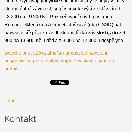
které nevyužívají pobytové sociální služby. V nejvyšším IV.
stupni (úplná závislost) se příspěvek zvýší ze stávajících
13 200 na 19 200 Kč. Pozměňovací návrh poslanců
Romana Sklenáka a Aleny Gajdůškové (oba ČSSD) pak
navyšuje příspěvek i ve III. stupni (těžká závislost), a to z 9
900 na 13 900 Kč u dětí a z 8 800 na 12 800 u dospělých.
www.helpnet.cz/aktualne/senat-posvetil-navyseni-
prispevku-na-peci-ve-iii-iv-stupni-zavislosti-chybi-jen-
podpis
« Zpět
Kontakt