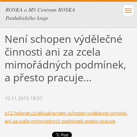
ROSKA a MS Centrum ROSKA
Pardubického kraje
Není schopen výdělečné
činnosti ani za zcela
mimořádných podmínek,
a přesto pracuje...
10.11.2015 18:57
p12.helpnet.cz/aktualne/neni-schopen-vydelecne-cinnosti-
ani-za-zcela-mimoradnych-podminek-presto-pracuje