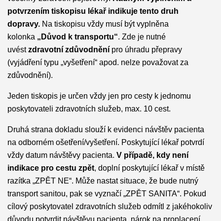
potvrzením tiskopisu lékař indikuje tento druh
dopravy.
Na tiskopisu vždy musí být vyplněna
kolonka
„Důvod k transportu“
. Zde je nutné
uvést
zdravotní zdůvodnění
pro úhradu přepravy
(vyjádření typu „vyšetření“ apod. nelze považovat za
zdůvodnění).
Jeden tiskopis je určen vždy jen pro cesty k jednomu
poskytovateli zdravotních služeb, max. 10 cest.
Druhá strana dokladu slouží k evidenci návštěv pacienta
na odborném ošetření/vyšetření. Poskytující lékař potvrdí
vždy datum návštěvy pacienta.
V případě, kdy není
indikace pro cestu zpět
, doplní poskytující lékař v místě
razítka „ZPĚT NE“. Může nastat situace, že bude nutný
transport sanitou, pak se vyznačí „ZPĚT SANITA“. Pokud
cílový poskytovatel zdravotních služeb odmítl z jakéhokoliv
důvodu potvrdit návštěvu pacienta, nárok na proplacení