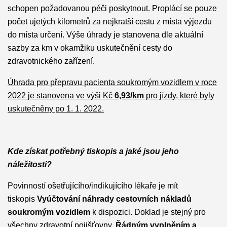
schopen požadovanou péči poskytnout. Proplácí se pouze
počet ujetých kilometrů za nejkratší cestu z místa výjezdu
do místa určení. Výše úhrady je stanovena dle aktuální
sazby za km v okamžiku uskutečnění cesty do
zdravotnického zařízení.
Úhrada pro přepravu pacienta soukromým vozidlem v roce
2022 je stanovena ve výši Kč
6,93/km
pro jízdy, které byly
uskutečněny po 1. 1. 2022.
Kde získat potřebný tiskopis a jaké jsou jeho
náležitosti?
Povinností ošetřujícího/indikujícího lékaře je mít
tiskopis
Vyúčtování náhrady cestovních nákladů
soukromým vozidlem
k dispozici. Doklad je stejný pro
všechny zdravotní pojišťovny.
Řádným vyplněním a