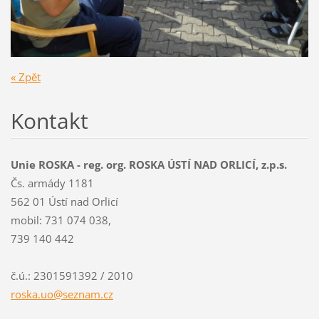
« Zpět
Kontakt
Unie ROSKA - reg. org. ROSKA ÚSTÍ NAD ORLICÍ, z.p.s.
Čs. armády 1181
562 01 Ústí nad Orlicí
mobil: 731 074 038,
739 140 442
č.ú.: 2301591392 / 2010
roska.uo
@seznam.
cz