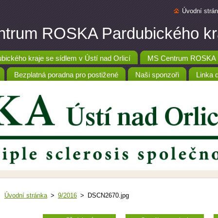
Úvodní strá
trum ROSKA Pardubického kr
ckého kraje se sídlem v Ústí nad Orlicí
MS Centrum ROSKA P
Bezplatná poradna pro postižené
Naši sponzoři
Linka 
Úvodní stránka
>
9/2016
>
DSCN2670.jpg