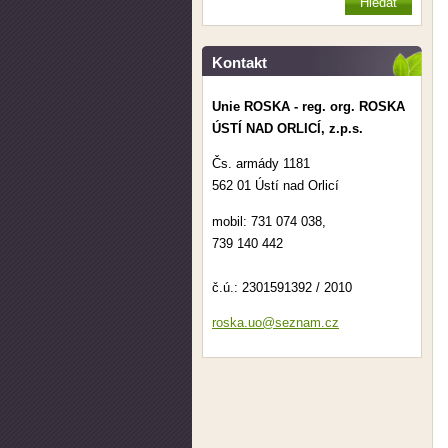
Kontakt
Unie ROSKA - reg. org. ROSKA
ÚSTÍ NAD ORLICÍ, z.p.s.
Čs. armády 1181
562 01 Ústí nad Orlicí
mobil: 731 074 038,
739 140 442
č.ú.: 2301591392 / 2010
roska.uo
@seznam.
cz