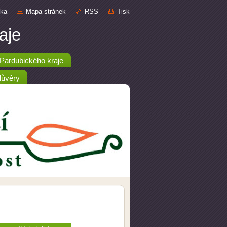
nka
Mapa stránek
RSS
Tisk
aje
ardubického kraje
důvěry