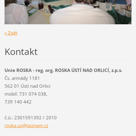
« Zpět
Kontakt
Unie ROSKA - reg. org. ROSKA ÚSTÍ NAD ORLICÍ, z.p.s.
Čs. armády 1181
562 01 Ústí nad Orlicí
mobil: 731 074 038,
739 140 442
č.ú.: 2301591392 / 2010
roska.uo
@seznam.
cz