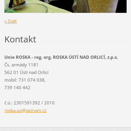
« Zpět
Kontakt
Unie ROSKA - reg. org. ROSKA ÚSTÍ NAD ORLICÍ, z.p.s.
Čs. armády 1181
562 01 Ústí nad Orlicí
mobil: 731 074 038,
739 140 442
č.ú.: 2301591392 / 2010
roska.uo
@seznam.
cz